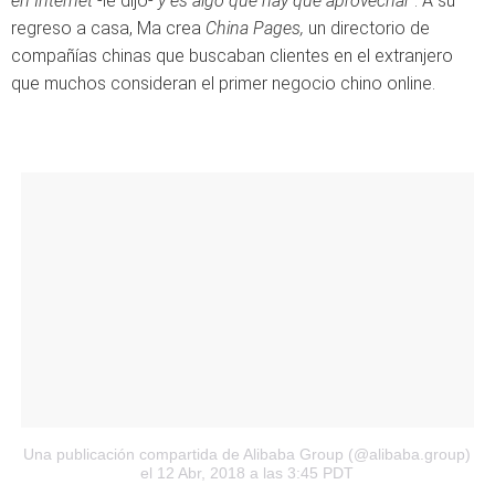
en Internet
-le dijo-
y es algo que hay que aprovechar"
. A su
regreso a casa, Ma crea
China Pages,
un directorio de
compañías chinas que buscaban clientes en el extranjero
que muchos consideran el primer negocio chino online.
Una publicación compartida de Alibaba Group (@alibaba.group)
el 12 Abr, 2018 a las 3:45 PDT