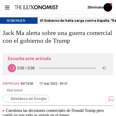
Volver
Iniciar
a
sesión
20MINUTOS.ES
SCHENGEN
El Gobierno de Italia carga contra España: "
Jack Ma alerta sobre una guerra comercial
con el gobierno de Trump
Escucha este artículo
EMPRESAS
NOTICIA
17 mar 2022 - 09:31
Abel Amón
Añádenos en Google
Cuestiona las decisiones comerciales de Donald Trump pero
confía en que todo se arregle en el futuro.