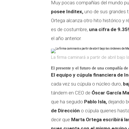
Muy pocas compañías del mundo pue
posee Inditex,
uno de sus grandes t
Ortega alcanza otro hito histórico y r
es de costumbre,
una cifra de 9.35
el año anterior.
La firma caminará a partir de abril bajo
El presente y el futuro de una compañía de
El equipo y cúpula financiera de I
cada vez su cúpula o núcleo duro,
ba
tándem en CEO de
Óscar García Ma
que ha seguido
Pablo Isla,
dejando bu
de Dirección
o cúpula quienes hasta 
decir que
Marta Ortega escribirá l
pues cuenta con el mismo equipo 