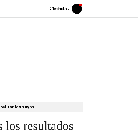
Volver
Iniciar
a
sesión
20MINUTOS.ES
retirar los suyos
s los resultados