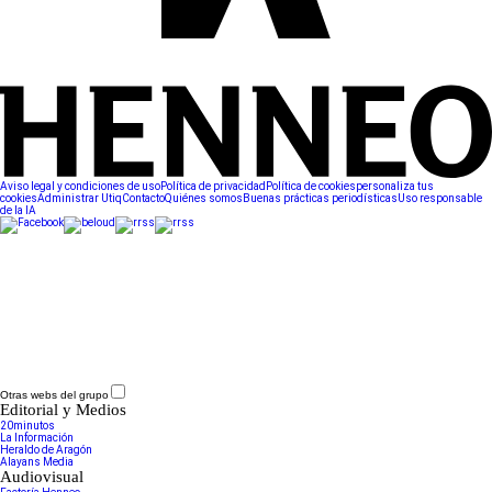
Aviso legal y condiciones de uso
Política de privacidad
Política de cookies
personaliza tus
cookies
Administrar Utiq
Contacto
Quiénes somos
Buenas prácticas periodísticas
Uso responsable
de la IA
Otras webs del grupo
Editorial y Medios
20minutos
La Información
Heraldo de Aragón
Alayans Media
Audiovisual