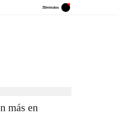
Volver
Iniciar
a
sesión
20MINUTOS.ES
en más en