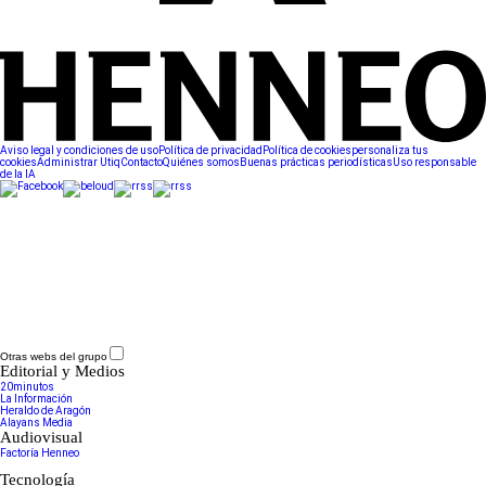
Aviso legal y condiciones de uso
Política de privacidad
Política de cookies
personaliza tus
cookies
Administrar Utiq
Contacto
Quiénes somos
Buenas prácticas periodísticas
Uso responsable
de la IA
Otras webs del grupo
Editorial y Medios
20minutos
La Información
Heraldo de Aragón
Alayans Media
Audiovisual
Factoría Henneo
Tecnología