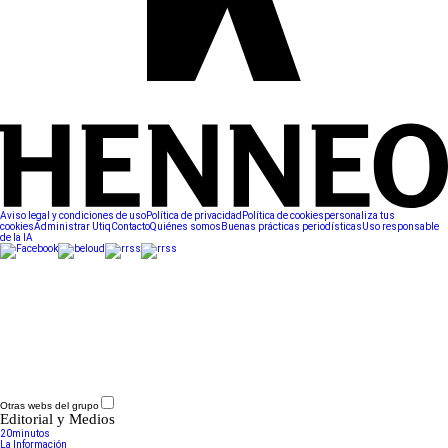
Aviso legal y condiciones de uso
Política de privacidad
Política de cookies
personaliza tus
cookies
Administrar Utiq
Contacto
Quiénes somos
Buenas prácticas periodísticas
Uso responsable
de la IA
Otras webs del grupo
Editorial y Medios
20minutos
La Información