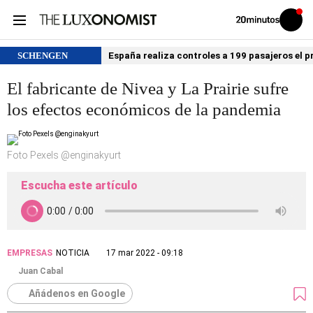
Volver
Iniciar
a
sesión
20MINUTOS.ES
SCHENGEN
España realiza controles a 199 pasajeros el p
El fabricante de Nivea y La Prairie sufre
los efectos económicos de la pandemia
Foto Pexels @enginakyurt
Escucha este artículo
EMPRESAS
NOTICIA
17 mar 2022 - 09:18
Juan Cabal
Añádenos en Google