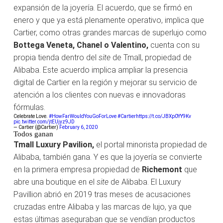
expansión de la joyería. El acuerdo, que se firmó en
enero y que ya está plenamente operativo, implica que
Cartier, como otras grandes marcas de superlujo como
Bottega Veneta, Chanel o Valentino,
cuenta con su
propia tienda dentro del
site
de Tmall, propiedad de
Alibaba. Este acuerdo implica ampliar la presencia
digital de Cartier en la región y mejorar su servicio de
atención a los clientes con nuevas e innovadoras
fórmulas.
Celebrate Love.
#HowFarWouldYouGoForLove
#Cartier
https://t.co/JBXp0YY9Kv
pic.twitter.com/jtEUjyz9JD
— Cartier (@Cartier)
February 6, 2020
Todos ganan
Tmall Luxury Pavilion,
el portal minorista propiedad de
Alibaba, también gana. Y es que la joyería se convierte
en la primera empresa propiedad de
Richemont
que
abre una boutique en el
site
de Alibaba. El Luxury
Pavillion abrió en 2019 tras meses de acusaciones
cruzadas entre Alibaba y las marcas de lujo, ya que
estas últimas aseguraban que se vendían productos