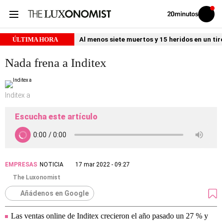
Volver
Iniciar
a
sesión
20MINUTOS.ES
ÚLTIMA HORA
Al menos siete muertos y 15 heridos en un ti
Nada frena a Inditex
Inditex a
Escucha este artículo
EMPRESAS
NOTICIA
17 mar 2022 - 09:27
The Luxonomist
Añádenos en Google
Las ventas online de Inditex crecieron el año pasado un 27 % y