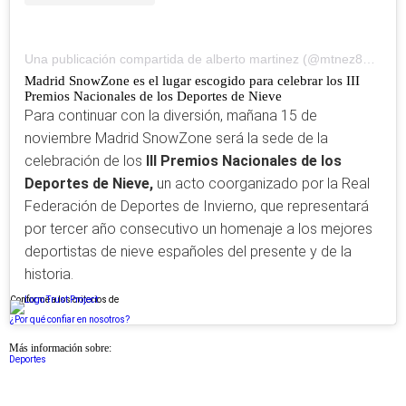
Una publicación compartida de alberto martinez (@mtnez84)
el
3 
Madrid SnowZone es el lugar escogido para celebrar los III
Premios Nacionales de los Deportes de Nieve
Para continuar con la diversión, mañana 15 de
noviembre Madrid SnowZone será la sede de la
celebración de los
III Premios Nacionales de los
Deportes de Nieve,
un acto coorganizado por la Real
Federación de Deportes de Invierno, que representará
por tercer año consecutivo un homenaje a los mejores
deportistas de nieve españoles del presente y de la
historia.
Conforme a los criterios de
¿Por qué confiar en nosotros?
Más información sobre:
Deportes