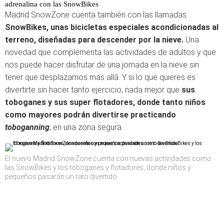
adrenalina con las SnowBikes
Madrid SnowZone cuenta también con las llamadas
SnowBikes, unas bicicletas especiales acondicionadas al
terreno, diseñadas para descender por la nieve.
Una
novedad que complementa las actividades de adultos y que
nos puede hacer disfrutar de una jornada en la nieve sin
tener que desplazarnos más allá. Y si lo que quieres es
divertirte sin hacer tanto ejercicio, nada mejor que
sus
toboganes y sus super flotadores, donde tanto niños
como mayores podrán divertirse practicando
toboganning
, en una zona segura.
El nuevo Madrid SnowZone cuenta con nuevas actividades como
las SnowBikes y los toboganes y flotadores, donde niños y
pequeños pasarán un rato divertido