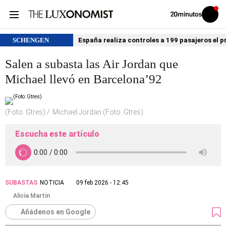
Volver
Iniciar
a
sesión
20MINUTOS.ES
SCHENGEN
España realiza controles a 199 pasajeros el p
Salen a subasta las Air Jordan que
Michael llevó en Barcelona’92
(Foto: Gtres)
Michael Jordan (Foto: Gtres)
Escucha este artículo
SUBASTAS
NOTICIA
09 feb 2026 - 12:45
Alicia Martín
Añádenos en Google