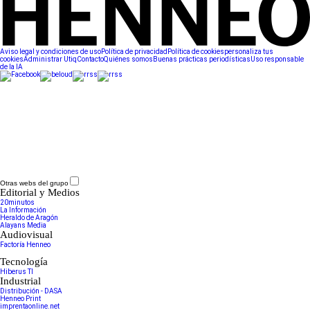
Aviso legal y condiciones de uso
Política de privacidad
Política de cookies
personaliza tus
cookies
Administrar Utiq
Contacto
Quiénes somos
Buenas prácticas periodísticas
Uso responsable
de la IA
Otras webs del grupo
Editorial y Medios
20minutos
La Información
Heraldo de Aragón
Alayans Media
Audiovisual
Factoría Henneo
Tecnología
Hiberus TI
Industrial
Distribución - DASA
Henneo Print
imprentaonline.net