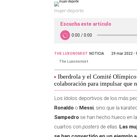
mujer-deporte
Escucha este artículo
THE LUXONOMIST
NOTICIA
29 mar 2022 - 
The Luxonomist
Iberdrola y el Comité Olímpic
colaboración para impulsar que n
Los ídolos deportivos de los más p
Ronaldo
o
Messi
, sino que la karat
Sampedro
se han hecho hueco en la
cuartos con
posters
de ellas.
Las muj
se han convertido en un ejemplo a