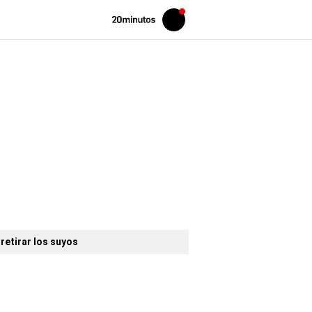
Volver
Iniciar
a
sesión
20MINUTOS.ES
retirar los suyos