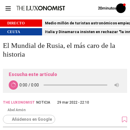
Volver
Iniciar
a
sesión
20MINUTOS.ES
DIRECTO
Medio millón de turistas astronómicos empiezan
CEUTA
Italia y Dinamarca insisten en rechazar "la i
El Mundial de Rusia, el más caro de la
historia
Escucha este artículo
THE LUXONOMIST
NOTICIA
29 mar 2022 - 22:10
Abel Amón
Añádenos en Google