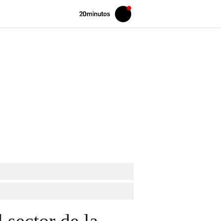
Volver
Iniciar
a
sesión
20MINUTOS.ES