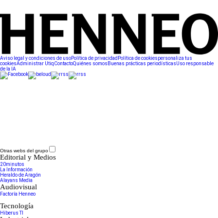
Aviso legal y condiciones de uso
Política de privacidad
Política de cookies
personaliza tus
cookies
Administrar Utiq
Contacto
Quiénes somos
Buenas prácticas periodísticas
Uso responsable
de la IA
Otras webs del grupo
Editorial y Medios
20minutos
La Información
Heraldo de Aragón
Alayans Media
Audiovisual
Factoría Henneo
Tecnología
Hiberus TI