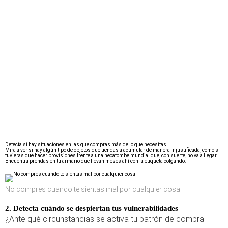
Detecta si hay situaciones en las que compras más de lo que necesitas.
Mira a ver si hay algún tipo de objetos que tiendas a acumular de manera injustificada, como si
tuvieras que hacer provisiones frente a una hecatombe mundial que, con suerte, no va a llegar.
Encuentra prendas en tu armario que llevan meses ahí con la etiqueta colgando.
No compres cuando te sientas mal por cualquier cosa
2. Detecta cuándo se despiertan tus vulnerabilidades
¿Ante qué circunstancias se activa tu patrón de compra