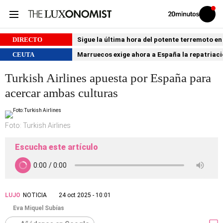
Volver
Iniciar
a
sesión
20MINUTOS.ES
DIRECTO
Sigue la última hora del potente terremoto e
CEUTA
Marruecos exige ahora a España la repatria
Turkish Airlines apuesta por España para
acercar ambas culturas
Foto: Turkish Airlines
Escucha este artículo
LUJO
NOTICIA
24 oct 2025 - 10:01
Eva Miquel Subías