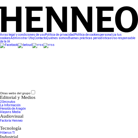
Aviso legal y condiciones de uso
Política de privacidad
Política de cookies
personaliza tus
cookies
Administrar Utiq
Contacto
Quiénes somos
Buenas prácticas periodísticas
Uso responsable
de la IA
Otras webs del grupo
Editorial y Medios
20minutos
La Información
Heraldo de Aragón
Alayans Media
Audiovisual
Factoría Henneo
Tecnología
Hiberus TI
Industrial