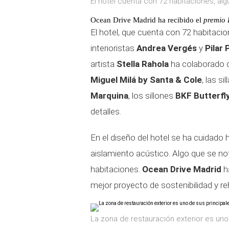
El hotel cuenta con 72 habitaciones, alg
Ocean Drive Madrid ha recibido el
premio 
El hotel, que cuenta con 72 habitacio
interioristas
Andrea Vergés
y
Pilar
artista
Stella Rahola
ha colaborado 
Miguel Milá by Santa & Cole
, las si
Marquina
, los sillones
BKF Butterfl
detalles.
En el diseño del hotel se ha cuidado 
aislamiento acústico. Algo que se not
habitaciones.
Ocean Drive Madrid
ha
mejor proyecto de sostenibilidad y reh
La zona de restauración exterior es uno 