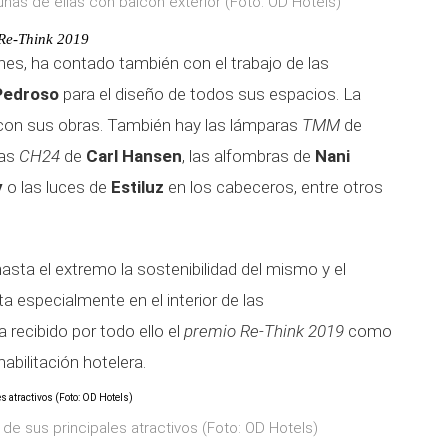
unas de ellas con balcón exterior (Foto: OD Hotels)
Re-Think 2019
nes, ha contado también con el trabajo de las
 Pedroso
para el diseño de todos sus espacios. La
con sus obras. También hay las lámparas
TMM
de
llas
CH24
de
Carl Hansen
, las alfombras de
Nani
y
o las luces de
Estiluz
en los cabeceros, entre otros
hasta el extremo la sostenibilidad del mismo y el
a especialmente en el interior de las
 recibido por todo ello el
premio Re-Think 2019
como
abilitación hotelera.
de sus principales atractivos (Foto: OD Hotels)