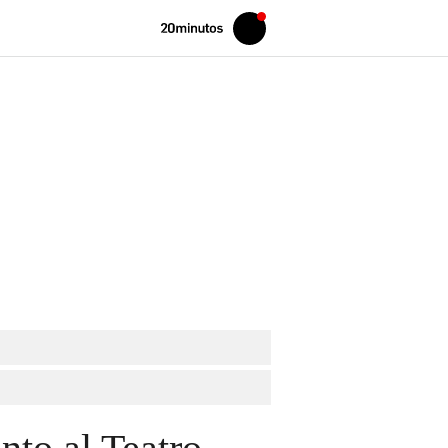
Volver
Iniciar
a
sesión
20MINUTOS.ES