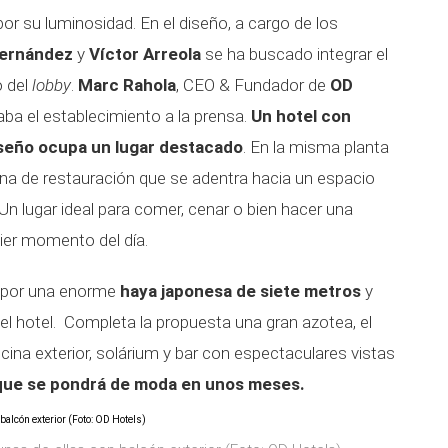
por su luminosidad. En el diseño, a cargo de los
Hernández
y
Víctor Arreola
se ha buscado integrar el
o del
lobby
.
Marc Rahola
, CEO & Fundador de
OD
aba el establecimiento a la prensa.
Un hotel con
diseño ocupa un lugar destacado
. En la misma planta
zona de restauración que se adentra hacia un espacio
Un lugar ideal para comer, cenar o bien hacer una
ier momento del día.
do por una enorme
haya japonesa de siete metros
y
el hotel. Completa la propuesta una gran azotea, el
scina exterior, solárium y bar con espectaculares vistas
que se pondrá de moda en unos meses.