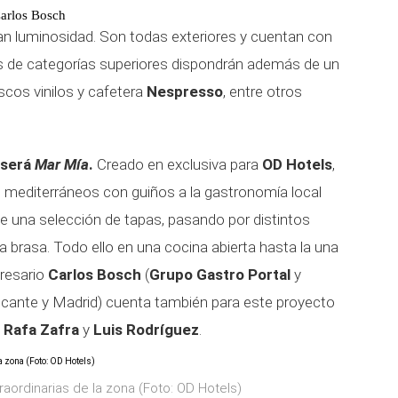
Carlos Bosch
an luminosidad. Son todas exteriores y cuentan con
as de categorías superiores dispondrán además de un
scos vinilos y cafetera
Nespresso
, entre otros
 será
Mar Mía
.
Creado en exclusiva para
OD Hotels
,
s mediterráneos con guiños a la gastronomía local
de una selección de tapas, pasando por distintos
a brasa. Todo ello en una cocina abierta hasta la una
presario
Carlos Bosch
(
Grupo Gastro Portal
y
icante y Madrid) cuenta también para este proyecto
f
Rafa Zafra
y
Luis Rodríguez
.
raordinarias de la zona (Foto: OD Hotels)