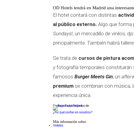
OD Hotels tendrá en Madrid una interesante
El hotel contará con distintas
activi
al público externo.
Algo que forma 
Sundays!
, un mercadillo de vinilos, d
principalmente. También habrá talle
Se trata de
cursos de pintura acom
y fotografía temporales constituirán
famosos
Burger Meets Gin
, un
after
premium
se combinan con música,
experiencia única.
Conforme a los criterios de
¿Por qué confiar en nosotros?
Más información sobre:
Hoteles