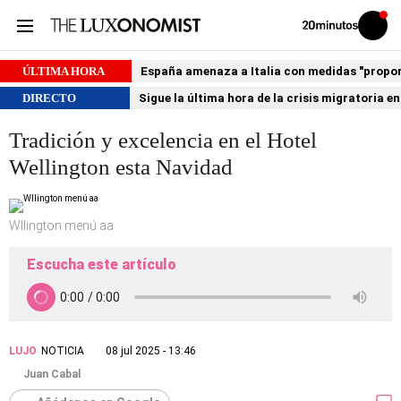
Volver
Iniciar
a
sesión
20MINUTOS.ES
ÚLTIMA HORA
España amenaza a Italia con medidas "proporci
DIRECTO
Sigue la última hora de la crisis migratoria e
Tradición y excelencia en el Hotel
Wellington esta Navidad
Wllington menú aa
Escucha este artículo
LUJO
NOTICIA
08 jul 2025 - 13:46
Juan Cabal