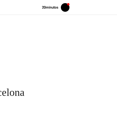
Volver
Iniciar
a
sesión
20MINUTOS.ES
celona