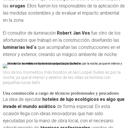
las
orugas
. Ellos fueron los responsables de la aplicación de
las medidas sostenibles y de evaluar el impacto ambiental
en la zona.
El consultor de iluminación
Robert Jan Vos
fue otro de los
afortunados que trabajó en la construcción, diseñando las
luminarias
led´s
que acompañan las construcciones en el
interior y exterior, creando un mágico ambiente de noche.
Uno de los momentos más bonitos en las Looper Suites es por la
noche, ya que el interior y exterior de las villas se ilumina con
pequeñas luces led's
Una construcción a cargo de técnicos profesionales y pescadores
La idea de ejecutar
hoteles de lujo ecológicos es algo que
invade el mundo asiático
de forma especial. En esta
ocasión llega con ideas innovadoras que han sido
ejecutadas por la mano de obra local, con el necesario
adiestramiento de
técnicos profesionales
venidos de