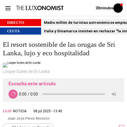
Volver
Iniciar
a
sesión
20MINUTOS.ES
DIRECTO
Medio millón de turistas astronómicos empiezan
CEUTA
Italia y Dinamarca insisten en rechazar "la i
El resort sostenible de las orugas de Sri
Lanka, lujo y eco hospitalidad
Looper Suites de Sri Lanka
Escucha este artículo
LUJO
NOTICIA
08 jul 2025 - 13:45
Juan José Pérez Monzón