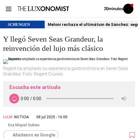
Volver
Iniciar
a
sesión
20MINUTOS.ES
SCHENGEN
Meloni rechaza el ultimátum de Sánchez: segu
Y llegó Seven Seas Grandeur, la
reinvención del lujo más clásico
Regent ha ampliado su experiencia gastronómica en Seven Seas
Grandeur. Foto: Regent Cruises
Escucha este artículo
LUJO
NOTICIA
08 jul 2025 - 16:00
Eva Miquel Subías
Añádenos en Google