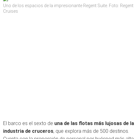
Uno de los espacios de la impresionante Regent Suite. Foto: Regent
Cruises
El barco es el sexto de
una de las flotas más lujosas de la
industria de cruceros
, que explora más de 500 destinos.
Cuenta con la proporción de personal por huésped más alta