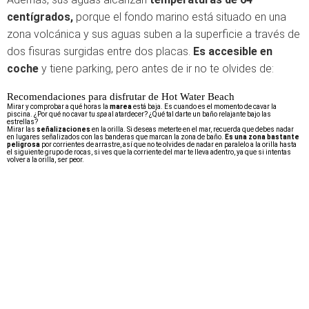
centígrados,
porque el fondo marino está situado en una
zona volcánica y sus aguas suben a la superficie a través de
dos fisuras surgidas entre dos placas.
Es accesible en
coche
y tiene parking, pero antes de ir no te olvides de:
Recomendaciones para disfrutar de Hot Water Beach
Mirar y comprobar a qué horas la
marea
está baja. Es cuando es el momento de cavar la
piscina. ¿Por qué no cavar tu
spa
al atardecer? ¿Qué tal darte un baño relajante bajo las
estrellas?
Mirar las
señalizaciones
en la orilla. Si deseas meterte en el mar, recuerda que debes nadar
en lugares señalizados con las banderas que marcan la zona de baño.
Es una zona bastante
peligrosa
por corrientes de arrastre, así que no te olvides de nadar en paralelo a la orilla hasta
el siguiente grupo de rocas, si ves que la corriente del mar te lleva adentro, ya que si intentas
volver a la orilla, ser peor.