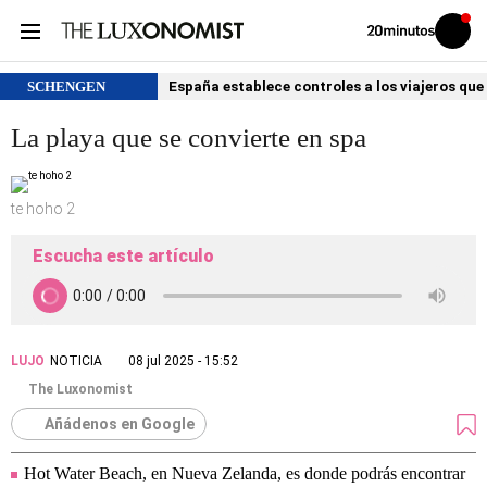
Volver
Iniciar
a
sesión
20MINUTOS.ES
SCHENGEN
España establece controles a los viajeros que 
La playa que se convierte en spa
te hoho 2
Escucha este artículo
LUJO
NOTICIA
08 jul 2025 - 15:52
The Luxonomist
Añádenos en Google
Hot Water Beach, en Nueva Zelanda, es donde podrás encontrar