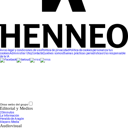
Aviso legal y condiciones de uso
Política de privacidad
Política de cookies
personaliza tus
cookies
Administrar Utiq
Contacto
Quiénes somos
Buenas prácticas periodísticas
Uso responsable
de la IA
Otras webs del grupo
Editorial y Medios
20minutos
La Información
Heraldo de Aragón
Alayans Media
Audiovisual