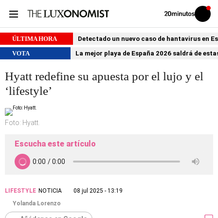
Volver
Iniciar
a
sesión
20MINUTOS.ES
ÚLTIMA HORA
Detectado un nuevo caso de hantavirus en 
VOTA
La mejor playa de España 2026 saldrá de estas
Hyatt redefine su apuesta por el lujo y el
‘lifestyle’
Foto: Hyatt.
Escucha este artículo
LIFESTYLE
NOTICIA
08 jul 2025 - 13:19
Yolanda Lorenzo