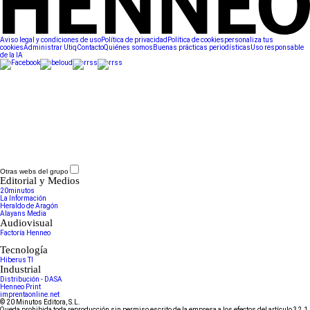
Aviso legal y condiciones de uso
Política de privacidad
Política de cookies
personaliza tus
cookies
Administrar Utiq
Contacto
Quiénes somos
Buenas prácticas periodísticas
Uso responsable
de la IA
Otras webs del grupo
Editorial y Medios
20minutos
La Información
Heraldo de Aragón
Alayans Media
Audiovisual
Factoría Henneo
Tecnología
Hiberus TI
Industrial
Distribución - DASA
Henneo Print
imprentaonline.net
© 20 Minutos Editora, S.L.
Queda prohibida toda reproducción sin permiso escrito de la empresa a los efectos del artículo 32.1,