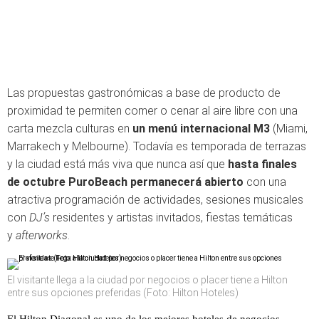
Las propuestas gastronómicas a base de producto de
proximidad te permiten comer o cenar al aire libre con una
carta mezcla culturas en
un menú internacional M3
(Miami,
Marrakech y Melbourne). Todavía es temporada de terrazas
y la ciudad está más viva que nunca así que
hasta finales
de octubre PuroBeach permanecerá abierto
con una
atractiva programación de actividades, sesiones musicales
con
DJ’s
residentes y artistas invitados, fiestas temáticas
y
afterworks
.
El visitante llega a la ciudad por negocios o placer tiene a Hilton
entre sus opciones preferidas (Foto: Hilton Hoteles)