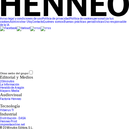
Aviso legal y condiciones de uso
Política de privacidad
Política de cookies
personaliza tus
cookies
Administrar Utiq
Contacto
Quiénes somos
Buenas prácticas periodísticas
Uso responsable
de la IA
Otras webs del grupo
Editorial y Medios
20minutos
La Información
Heraldo de Aragón
Alayans Media
Audiovisual
Factoría Henneo
Tecnología
Hiberus TI
Industrial
Distribución - DASA
Henneo Print
imprentaonline.net
© 20 Minutos Editora, S.L.