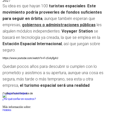
2027
Su idea es que hayan 100
turistas espaciales
.
Este
movimiento podría proveerles de fondos suficientes
para seguir en órbita
, aunque también esperan que
empresas,
gobiernos o administraciones públicas
les
alquilen módulos independientes.
Voyager Station
se
basará en tecnología ya creada, la que se emplea en la
Estación Espacial Internacional
, así que juegan sobre
seguro.
https://www.youtube.com/watch?v=F-c5iAyfgAU
Quedan pocos años para descubrir si cumplen con lo
prometido y asistimos a su apertura, aunque una cosa es
segura, más tarde o más temprano, sea esta u otra
empresa,
el turismo espacial será una realidad
.
Conforme a los criterios de
¿Por qué confiar en nosotros?
Más información sobre:
Hoteles