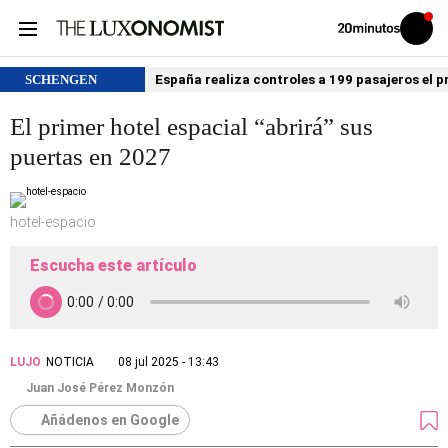
Volver
Iniciar
a
sesión
20MINUTOS.ES
SCHENGEN
España realiza controles a 199 pasajeros el p
El primer hotel espacial “abrirá” sus
puertas en 2027
hotel-espacio
Escucha este artículo
LUJO
NOTICIA
08 jul 2025 - 13:43
Juan José Pérez Monzón
Añádenos en Google