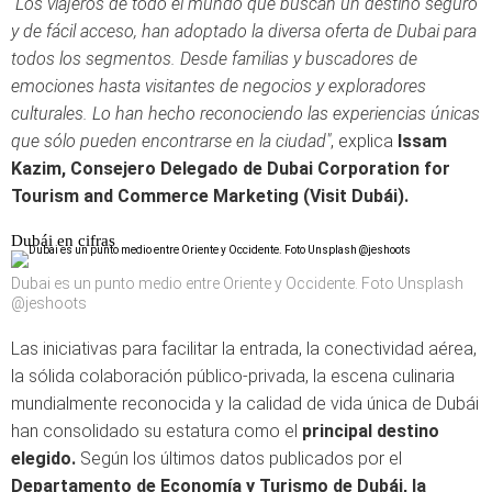
"Los
viajeros
de
todo
el
mundo
que
buscan
un
destino
seguro
y de
fácil
acceso
,
han
adoptado
la
diversa
oferta
de Dubai para
todos
los
segmentos. D
esde
familias
y
buscadores
de
emociones
hasta
visitantes
de
negocios
y
exploradores
culturales. Lo han hecho
reconociendo
las
experiencias
únicas
que
sólo
pueden
encontrarse
en
la ciudad"
, explica
Issam
Kazim
,
Consejero
Delegado
de Dubai Corporation for
Tourism and Commerce Marketing (Visit Dubái).
Dubái en cifras
Dubai es un punto medio entre Oriente y Occidente. Foto Unsplash
@jeshoots
Las
iniciativas
para
facilitar
la entrada, la
conectividad
aérea
,
la
sólida
colaboración
público-privada
, la
escena
culinaria
mundialmente
reconocida
y la
calidad
de
vida
única
de
Dubái
han
consolidado
su
estatura
como
el
principal
destino
elegido
.
Según
los
últimos
datos
publicados
por
el
Departamento
de
Economía
y
Turismo
de
Dubái
,
la