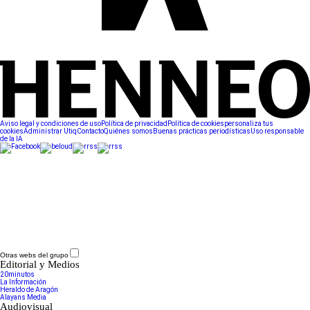
Aviso legal y condiciones de uso
Política de privacidad
Política de cookies
personaliza tus
cookies
Administrar Utiq
Contacto
Quiénes somos
Buenas prácticas periodísticas
Uso responsable
de la IA
Otras webs del grupo
Editorial y Medios
20minutos
La Información
Heraldo de Aragón
Alayans Media
Audiovisual