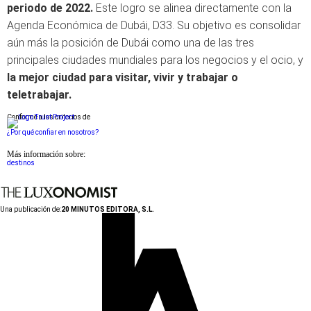
periodo
de 2022.
Este
logro
se
alinea
directamente
con la
Agenda
Económica
de
Dubái
, D33. Su
objetivo
es
consolidar
aún
más
la
posición
de
Dubái
como
una
de las
tres
principales
ciudades
mundiales
para
los
negocios
y el
ocio
, y
la
mejor
ciudad para
visitar
,
vivir
y
trabajar o
teletrabajar.
Conforme a los criterios de
¿Por qué confiar en nosotros?
Más información sobre:
destinos
Una publicación de:
20 MINUTOS EDITORA, S.L.