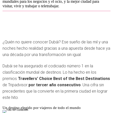
mundiales para los negocios y el ocio, y la mejor ciudad para
visitar, vivir y trabajar o teletrabajar.
¿Quién no quiere conocer Dubái? Ese sueño de las mil y una
noches hecho realidad gracias a una apuesta desde hace ya
una década por una transformación sin igual.
Dubái
se ha
asegurado
el
codiciado
número
1
en
la
clasificación
mundial
de
destinos. Lo ha hecho
en
los
premios
Travellers' Choice Best of the Best Destinations
de
Tripadvisor
por
tercer
año
consecutivo
. U
na
cifra
sin
precedentes que la convierte
en
la
primera
ciudad
en
lograr
este hito.
Un destino elegido por viajeros de todo el mundo