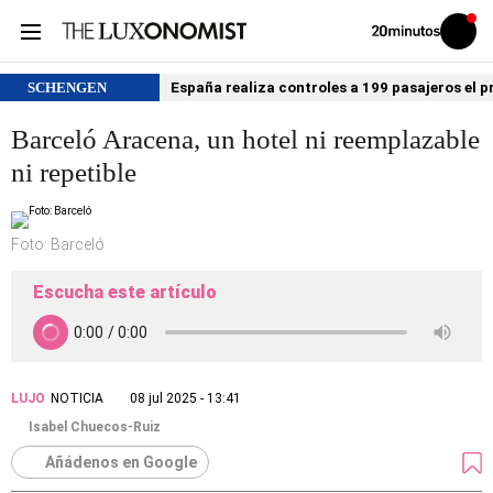
Volver
Iniciar
a
sesión
20MINUTOS.ES
SCHENGEN
España realiza controles a 199 pasajeros el p
Barceló Aracena, un hotel ni reemplazable
ni repetible
Foto: Barceló
Escucha este artículo
LUJO
NOTICIA
08 jul 2025 - 13:41
Isabel Chuecos-Ruiz
Añádenos en Google