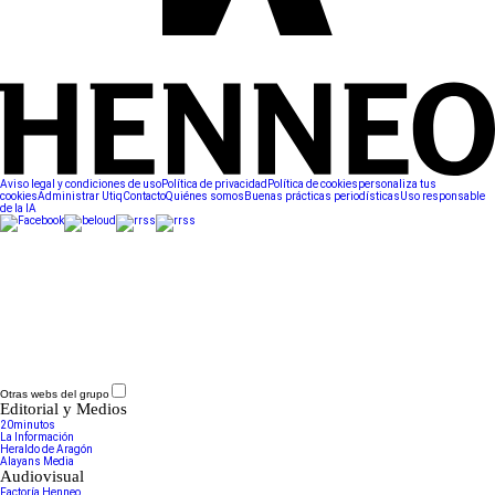
Aviso legal y condiciones de uso
Política de privacidad
Política de cookies
personaliza tus
cookies
Administrar Utiq
Contacto
Quiénes somos
Buenas prácticas periodísticas
Uso responsable
de la IA
Otras webs del grupo
Editorial y Medios
20minutos
La Información
Heraldo de Aragón
Alayans Media
Audiovisual
Factoría Henneo