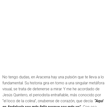
No tengo dudas, en Aracena hay una pulsión que te lleva a lo
fundamental. Su historia gira en torno a una singular metáfora
visual, se trata de detenerse a mirar. Y me he acordado de
Jesús Quintero, el periodista entrañable, más conocido por
“el loco de la colina”, onubense de corazón, que decía:
“Aquí
en Andalucía soy más feliz porque soy más yo”.
Con esa