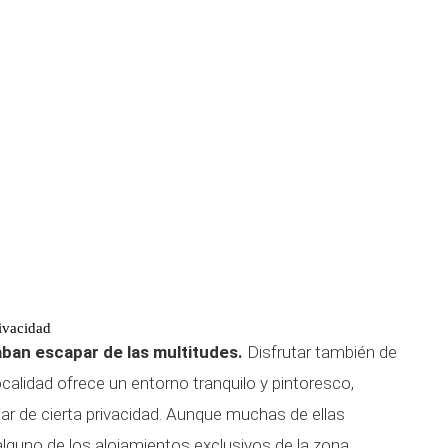
ivacidad
ban escapar de las multitudes.
Disfrutar también de
localidad ofrece un entorno tranquilo y pintoresco,
tar de cierta privacidad. Aunque muchas de ellas
lguno de los alojamientos exclusivos de la zona.