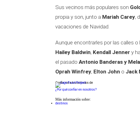
Sus vecinos más populares son
Gol
propia y son, junto a
Mariah Carey
, 
vacaciones de Navidad.
Aunque encontrarles por las calles o 
Hailey Baldwin
,
Kendall Jenner
y h
el pasado
Antonio Banderas y Melan
Oprah Winfrey
,
Elton John
o
Jack 
Conforme a los criterios de
¿Por qué confiar en nosotros?
Más información sobre:
destinos