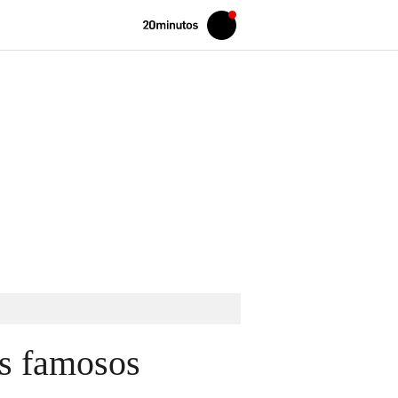
Volver
Iniciar
a
sesión
20MINUTOS.ES
os famosos