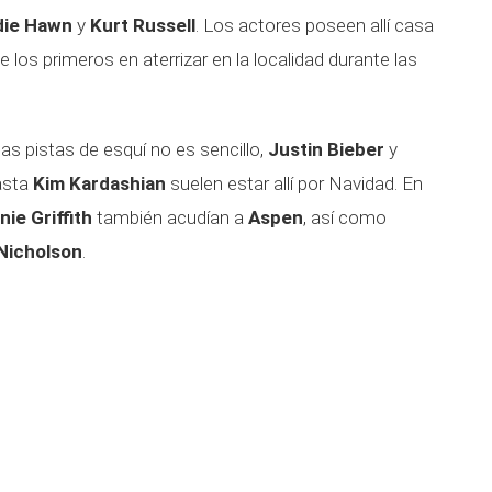
die Hawn
y
Kurt Russell
. Los actores poseen allí casa
de los primeros en aterrizar en la localidad durante las
las pistas de esquí no es sencillo,
Justin Bieber
y
asta
Kim Kardashian
suelen estar allí por Navidad. En
ie Griffith
también acudían a
Aspen
, así como
Nicholson
.