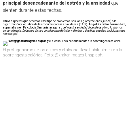
principal desencadenante del estrés y la ansiedad
que
sienten durante estas fechas.
Otros aspectos que provocan este tipo de problemas son las aglomeraciones, (35 %) o la
organización y logística de las comidas y cenas navideñas (34 %).
Ángel Peralbo Fernández
,
especialista en Psicología Sanitaria, asegura que "
nuestra ansiedad depende de cómo lo vivimos
personalmente. Debemos darnos permiso para disfrutar y eliminar o dosificar aquellas tradiciones que
nos ahogan".
El protagonismo de los dulces y el alcohol lleva habitualmente a la
sobreingesta calórica. Foto: @krakenimages Unsplash.