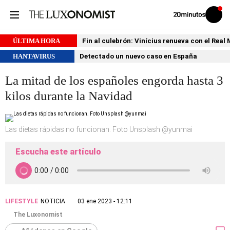
Volver
Iniciar
a
sesión
20MINUTOS.ES
ÚLTIMA HORA
Fin al culebrón: Vinícius renueva con el Real
HANTAVIRUS
Detectado un nuevo caso en España
La mitad de los españoles engorda hasta 3
kilos durante la Navidad
Las dietas rápidas no funcionan. Foto Unsplash @yunmai
Escucha este artículo
LIFESTYLE
NOTICIA
03 ene 2023 - 12:11
The Luxonomist