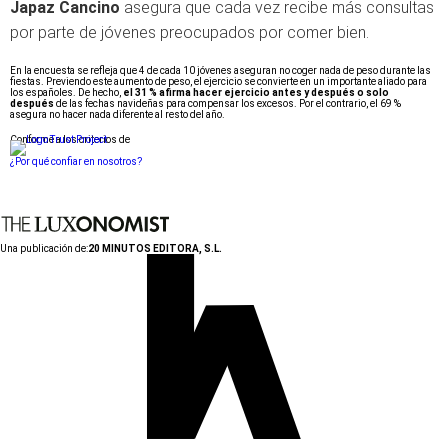
Japaz Cancino
asegura que cada vez recibe más consultas
por parte de jóvenes preocupados por comer bien.
En la encuesta se refleja que 4 de cada 10 jóvenes aseguran no coger nada de peso durante las
fiestas.
Previendo este aumento de peso, el ejercicio se convierte en un importante aliado para
los españoles. De hecho,
el 31 % afirma hacer ejercicio antes y después o solo
después
de las fechas navideñas para compensar los excesos. Por el contrario, el 69 %
asegura no hacer nada diferente al resto del año.
Conforme a los criterios de
¿Por qué confiar en nosotros?
Una publicación de:
20 MINUTOS EDITORA, S.L.