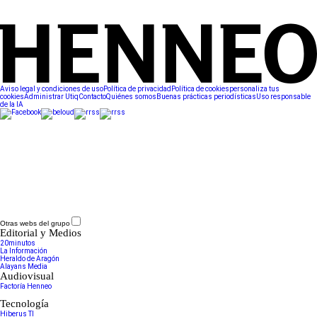
Aviso legal y condiciones de uso
Política de privacidad
Política de cookies
personaliza tus
cookies
Administrar Utiq
Contacto
Quiénes somos
Buenas prácticas periodísticas
Uso responsable
de la IA
Otras webs del grupo
Editorial y Medios
20minutos
La Información
Heraldo de Aragón
Alayans Media
Audiovisual
Factoría Henneo
Tecnología
Hiberus TI