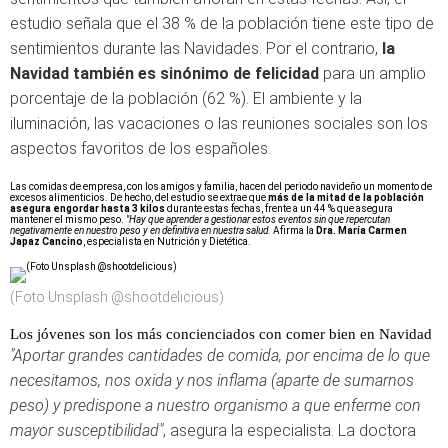
estudio señala que el 38 % de la población tiene este tipo de
sentimientos durante las Navidades. Por el contrario,
la
Navidad también es sinónimo de felicidad
para un amplio
porcentaje de la población (62 %). El ambiente y la
iluminación, las vacaciones o las reuniones sociales son los
aspectos favoritos de los españoles.
Las comidas de empresa, con los amigos y familia, hacen del periodo navideño un momento de
excesos alimenticios. De hecho, del estudio se extrae que
más de la mitad de la población
asegura engordar hasta 3 kilos
durante estas fechas, frente a un 44 % que asegura
mantener el mismo peso.
"Hay que aprender a gestionar estos eventos sin que repercutan
negativamente en nuestro peso y en definitiva en nuestra salud.
Afirma la
Dra. María Carmen
Japaz Cancino
, especialista en Nutrición y Dietética.
(Foto Unsplash @shootdelicious)
Los jóvenes son los más concienciados con comer bien en Navidad
"Aportar grandes cantidades de comida, por encima de lo que
necesitamos, nos oxida y nos inflama (aparte de sumarnos
peso) y predispone a nuestro organismo a que enferme con
mayor susceptibilidad"
, asegura la especialista. La doctora