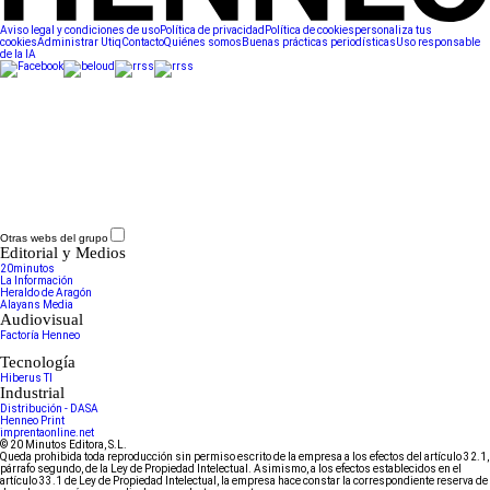
Aviso legal y condiciones de uso
Política de privacidad
Política de cookies
personaliza tus
cookies
Administrar Utiq
Contacto
Quiénes somos
Buenas prácticas periodísticas
Uso responsable
de la IA
Otras webs del grupo
Editorial y Medios
20minutos
La Información
Heraldo de Aragón
Alayans Media
Audiovisual
Factoría Henneo
Tecnología
Hiberus TI
Industrial
Distribución - DASA
Henneo Print
imprentaonline.net
© 20 Minutos Editora, S.L.
Queda prohibida toda reproducción sin permiso escrito de la empresa a los efectos del artículo 32.1,
párrafo segundo, de la Ley de Propiedad Intelectual. Asimismo, a los efectos establecidos en el
artículo 33.1 de Ley de Propiedad Intelectual, la empresa hace constar la correspondiente reserva de