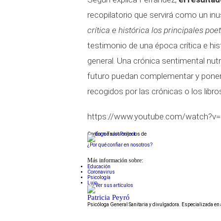
recopilatorio que servirá como un in
crítica e histórica los principales po
testimonio de una época crítica e hi
general. Una crónica sentimental n
futuro puedan complementar y poner
recogidos por las crónicas o los libro
https://www.youtube.com/watch?v
Conforme a los criterios de
¿Por qué confiar en nosotros?
Más información sobre:
Educación
Coronavirus
Psicología
Lujo
Patricia Peyró
Psicóloga General Sanitaria y divulgadora. Especializada e