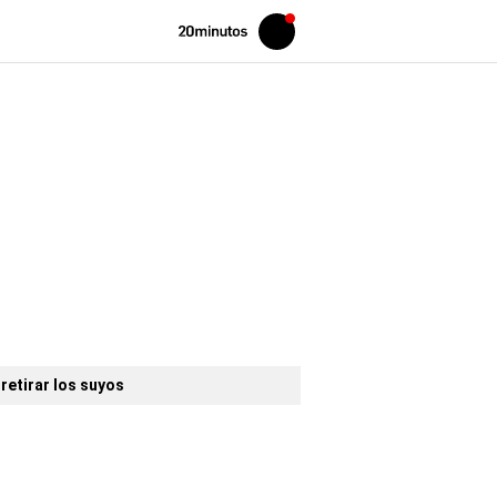
Volver
Iniciar
a
sesión
20MINUTOS.ES
retirar los suyos