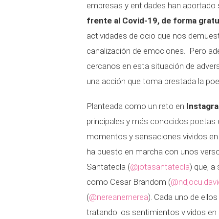
empresas y entidades han aportado 
frente al Covid-19, de forma gratu
actividades de ocio que nos demuestr
canalización de emociones. Pero ad
cercanos en esta situación de adver
una acción que toma prestada la poe
Planteada como un reto en
Instagr
principales y más conocidos poetas o
momentos y sensaciones vividos en la
ha puesto en marcha con unos vers
Santatecla (
@jotasantatecla
) que, a
como Cesar Brandom (
@ndjocu.davi
(
@nereanernerea
). Cada uno de ellos
tratando los sentimientos vividos en