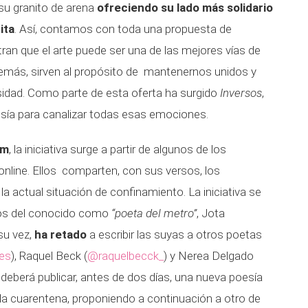
su granito de arena
ofreciendo su lado más solidario
ita
. Así, contamos con toda una propuesta de
an que el arte puede ser una de las mejores vías de
emás, sirven al propósito de mantenernos unidos y
sidad. Como parte de esta oferta ha surgido
Inversos
,
sía para canalizar todas esas emociones.
am
, la iniciativa surge a partir de algunos de los
nline. Ellos comparten, con sus versos, los
 actual situación de confinamiento. La iniciativa se
os del conocido como
“poeta del metro”
, Jota
 su vez,
ha retado
a escribir las suyas a otros poetas
es
), Raquel Beck (
@raquelbecck_
) y Nerea Delgado
 deberá publicar, antes de dos días, una nueva poesía
 la cuarentena, proponiendo a continuación a otro de