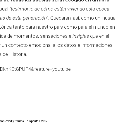
usual
“testimonio de cómo están viviendo esta época
etas de esta generación”.
Quedarán, así, como un inusual
stórica tanto para nuestro país como para el mundo en
utrida de momentos, sensaciones e
insights
que en el
 un contexto emocional a los datos e informaciones
s de Historia.
=DkhKEt8PUP4&feature=youtu.be
n ansiedad y trauma. Terapeuta EMDR.