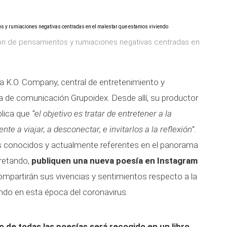
ción de pensamientos y rumiaciones negativas centradas en
a K.O. Company, central de entretenimiento y
ra de comunicación Grupoidex. Desde allí, su productor
plica que
“el objetivo es tratar de entretener a la
te a viajar, a desconectar, e invitarlos a la reflexión”
.
s conocidos y actualmente referentes en el panorama
 retando,
publiquen una nueva poesía en Instagram
ompartirán sus vivencias y sentimientos respecto a la
do en esta época del coronavirus.
o de todas las poesías será recogido en un libro