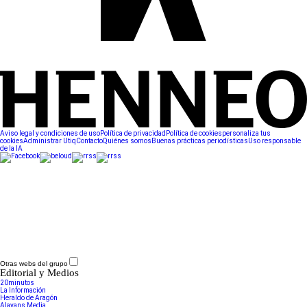
Aviso legal y condiciones de uso
Política de privacidad
Política de cookies
personaliza tus
cookies
Administrar Utiq
Contacto
Quiénes somos
Buenas prácticas periodísticas
Uso responsable
de la IA
Otras webs del grupo
Editorial y Medios
20minutos
La Información
Heraldo de Aragón
Alayans Media