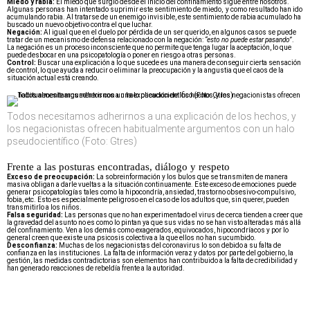
Miedo y rabia:
El miedo que surgió desde el inicio del confinamiento sigue entre nosotros.
Algunas personas han intentado suprimir este sentimiento de miedo, y como resultado han ido
acumulando rabia. Al tratarse de un enemigo invisible, este sentimiento de rabia acumulado ha
buscado un nuevo objetivo contra el que luchar.
Negación:
Al igual que en el duelo por pérdida de un ser querido, en algunos casos se puede
tratar de un mecanismo de defensa relacionado con la negación:
“esto no puede estar pasando”
.
La negación es un proceso inconsciente que no permite que tenga lugar la aceptación, lo que
puede desbocar en una psicopatología o poner en riesgo a otras personas.
Control:
Buscar una explicación a lo que sucede es una manera de conseguir cierta sensación
de control, lo que ayuda a reducir o eliminar la preocupación y la angustia que el caos de la
situación actual está creando.
Todos necesitamos adherirnos a una explicación de los hechos, y
los negacionistas ofrecen habitualmente argumentos con un halo
pseudocientífico (Foto: Gtres)
Frente a las posturas encontradas, diálogo y respeto
Exceso de preocupación:
La sobreinformación y los bulos que se transmiten de manera
masiva obligan a darle vueltas a la situación continuamente. Este exceso de emociones puede
generar psicopatologías tales como la hipocondría, ansiedad, trastorno obsesivo-compulsivo,
fobia, etc. Esto es especialmente peligroso en el caso de los adultos que, sin querer, pueden
transmitirlo a los niños.
Falsa seguridad:
Las personas que no han experimentado el virus de cerca tienden a creer que
la gravedad del asunto no es como lo pintan ya que sus vidas no se han visto alteradas más allá
del confinamiento. Ven a los demás como exagerados, equivocados, hipocondríacos y por lo
general creen que existe una psicosis colectiva a la que ellos no han sucumbido.
Desconfianza:
Muchas de los negacionistas del coronavirus lo son debido a su falta de
confianza en las instituciones. La falta de información veraz y datos por parte del gobierno, la
gestión, las medidas contradictorias son elementos han contribuido a la falta de credibilidad y
han generado reacciones de rebeldía frente a la autoridad.