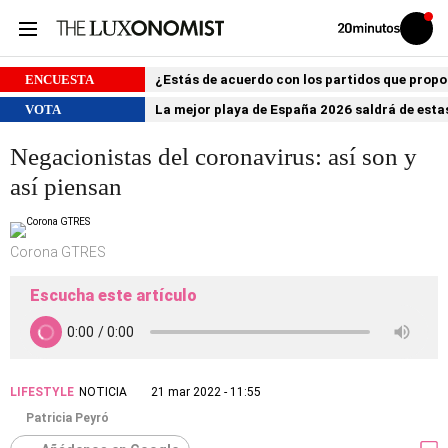
Volver
Iniciar
a
sesión
20MINUTOS.ES
ENCUESTA
¿Estás de acuerdo con los partidos que prop
VOTA
La mejor playa de España 2026 saldrá de estas
Negacionistas del coronavirus: así son y
así piensan
Corona GTRES
Escucha este artículo
LIFESTYLE
NOTICIA
21 mar 2022 - 11:55
Patricia Peyró