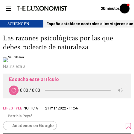
Volver
Iniciar
a
sesión
20MINUTOS.ES
SCHENGEN
España establece controles a los viajeros que 
Las razones psicológicas por las que
debes rodearte de naturaleza
Nauraleza a
Escucha este artículo
LIFESTYLE
NOTICIA
21 mar 2022 - 11:56
Patricia Peyró
Añádenos en Google