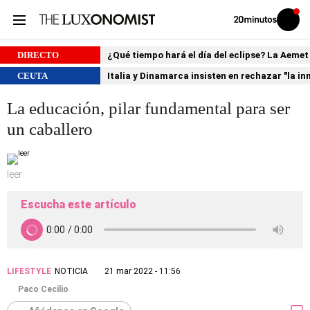
Volver
Iniciar
a
sesión
20MINUTOS.ES
DIRECTO
¿Qué tiempo hará el día del eclipse? La Aemet
CEUTA
Italia y Dinamarca insisten en rechazar "la i
La educación, pilar fundamental para ser
un caballero
leer
Escucha este artículo
LIFESTYLE
NOTICIA
21 mar 2022 - 11:56
Paco Cecilio