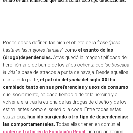
dentro de una fundación que lucha contra todo tipo de adicciones.
Pocas cosas definen tan bien el objeto de la frase
“pasa
hasta en las mejores familias”
como
el asunto de las
(drogo)dependencias.
Atrás quedó la imagen tipificada del
heroinómano de barrio de los años ochenta que
“se buscaba
la vida”
a base de atracos a punta de navaja. Desde aquellos
días a esta parte,
el patrón del
yonki
del siglo XXI ha
cambiado tanto en sus preferencias y usos de consumo
que, socialmente, ha dado tiempo a dejar la heroína y a
volver a ella tras la euforia de las drogas de diseño y de los
estimulantes como el
speed
o la coca. Entre todas estas
sustancias,
han ido surgiendo otro tipo de dependencias:
las comportamentales.
Todas ellas tienen en común el
poderse tratar en la Fundación Recal,
una organización