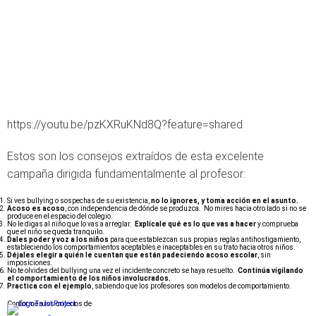
https://youtu.be/pzKXRuKNd8Q?feature=shared
Estos son los consejos extraídos de esta excelente
campaña dirigida fundamentalmente al profesor:
Si ves bullying o sospechas de su existencia,
no lo ignores, y toma acción en el asunto.
Acoso es acoso
, con independencia de dónde se produzca. No mires hacia otro lado si no se
produce en el espacio del colegio.
No le digas al niño que lo vas a arreglar.
Explícale qué es lo que vas a hacer
y comprueba
que el niño se queda tranquilo.
Dales poder y voz a los niños
para que establezcan sus propias reglas antihostigamiento,
estableciendo los comportamientos aceptables e inaceptables en su trato hacia otros niños.
Déjales elegir a quién le cuentan que están padeciendo acoso escolar
, sin
imposiciones.
No te olvides del bullying una vez el incidente concreto se haya resuelto.
Continúa vigilando
el comportamiento de los niños involucrados.
Practica con el ejemplo
, sabiendo que los profesores son modelos de comportamiento.
Conforme a los criterios de