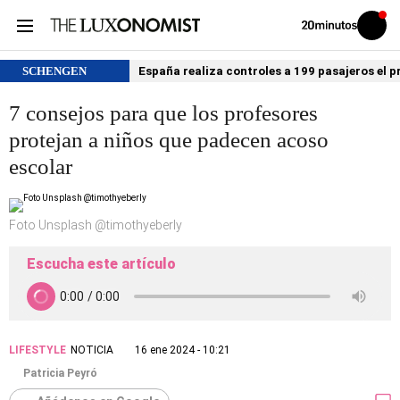
Volver
Iniciar
a
sesión
20MINUTOS.ES
SCHENGEN
España realiza controles a 199 pasajeros el p
7 consejos para que los profesores
protejan a niños que padecen acoso
escolar
Foto Unsplash @timothyeberly
Escucha este artículo
LIFESTYLE
NOTICIA
16 ene 2024 - 10:21
Patricia Peyró