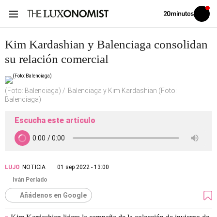
Volver
Iniciar
a
sesión
20MINUTOS.ES
Kim Kardashian y Balenciaga consolidan
su relación comercial
(Foto: Balenciaga)
Balenciaga y Kim Kardashian (Foto:
Balenciaga)
Escucha este artículo
LUJO
NOTICIA
01 sep 2022 - 13:00
Iván Perlado
Añádenos en Google