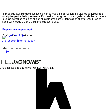
El precio de cada par de calcetines solidarios Made in Spain, envío incluido, es de
12 euros a
cualquier parte de la península.
Elaborados con algodón orgánico, además de dar de comer a
muchas personas, también cuidan el medio ambiente. Su fabricación ahorra 409,5 litros de
agua, 0,3 kilos de CO2 y 20,6 gramos de pesticidas.
Se pueden comprar aquí.
Conforme a los criterios de
¿Por qué confiar en nosotros?
Más información sobre:
Mujer
Una publicación de:
20 MINUTOS EDITORA, S.L.