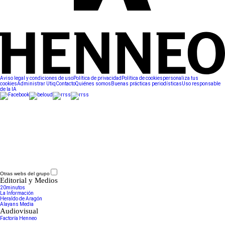
Aviso legal y condiciones de uso
Política de privacidad
Política de cookies
personaliza tus
cookies
Administrar Utiq
Contacto
Quiénes somos
Buenas prácticas periodísticas
Uso responsable
de la IA
Otras webs del grupo
Editorial y Medios
20minutos
La Información
Heraldo de Aragón
Alayans Media
Audiovisual
Factoría Henneo