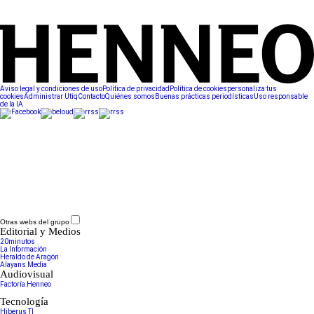
Aviso legal y condiciones de uso
Política de privacidad
Política de cookies
personaliza tus
cookies
Administrar Utiq
Contacto
Quiénes somos
Buenas prácticas periodísticas
Uso responsable
de la IA
Otras webs del grupo
Editorial y Medios
20minutos
La Información
Heraldo de Aragón
Alayans Media
Audiovisual
Factoría Henneo
Tecnología
Hiberus TI