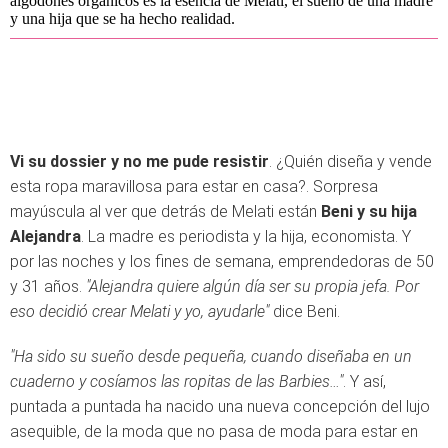
algodones orgánicos es la esencia de Melati, el sueño de una madre
y una hija que se ha hecho realidad.
Vi su dossier y no me pude resistir
. ¿Quién diseña y vende
esta ropa maravillosa para estar en casa?. Sorpresa
mayúscula al ver que detrás de Melati están
Beni y su hija
Alejandra
. La madre es periodista y la hija, economista. Y
por las noches y los fines de semana, emprendedoras de 50
y 31 años.
"Alejandra quiere algún día ser su propia jefa. Por
eso decidió crear Melati y yo, ayudarle"
dice Beni.
"Ha sido su sueño desde pequeña, cuando diseñaba en un
cuaderno y cosíamos las ropitas de las Barbies…"
. Y así,
puntada a puntada ha nacido una nueva concepción del lujo
asequible, de la moda que no pasa de moda para estar en