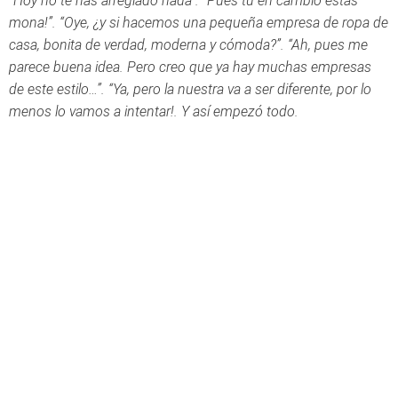
“Hoy no te has arreglado nada”. “Pues tú en cambio estás
mona!”. “Oye, ¿y si hacemos una pequeña empresa de ropa de
casa, bonita de verdad, moderna y cómoda?”. “Ah, pues me
parece buena idea. Pero creo que ya hay muchas empresas
de este estilo…”. “Ya, pero la nuestra va a ser diferente, por lo
menos lo vamos a intentar!. Y así empezó todo.