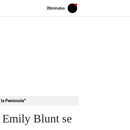
Volver
Iniciar
a
sesión
20MINUTOS.ES
 la Península"
e Emily Blunt se