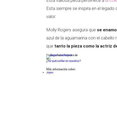
Esta valiosa pieza pertenece a
la co
Esta siempre se inspira en el legado
valor.
Molly Rogers asegura que
se enamor
azul de la aguamarina con el cabello 
que
tanto la pieza como la actriz d
Conforme a los criterios de
¿Por qué confiar en nosotros?
Más información sobre:
Joyas