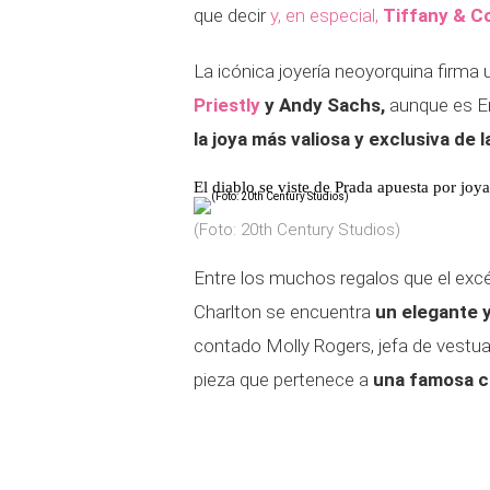
que decir
y, en especial,
Tiffany & C
La icónica joyería neoyorquina firma
Priestly
y Andy Sachs,
aunque es E
la joya más valiosa y exclusiva de l
El diablo se viste de Prada apuesta por joy
(Foto: 20th Century Studios)
Entre los muchos regalos que el excén
Charlton se encuentra
un elegante 
contado Molly Rogers, jefa de vestuari
pieza que pertenece a
una famosa co