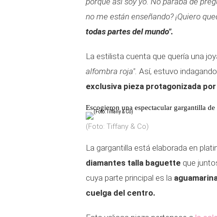
porque así soy yo. No paraba de preg
no me están enseñando? ¡Quiero que
todas partes del mundo".
La estilista cuenta que quería una jo
alfombra roja".
Así, estuvo indagando
exclusiva pieza protagonizada por
Escogieron una espectacular gargantilla d
(Foto: Tiffany & Co)
La gargantilla está elaborada en plat
diamantes talla baguette
que juntos
cuya parte principal es la
aguamarina
cuelga del centro.