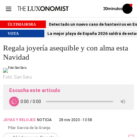
Volver
Iniciar
a
sesión
20MINUTOS.ES
ÚLTIMA HORA
Detectado un nuevo caso de hantavirus en 
VOTA
La mejor playa de España 2026 saldrá de estas
Regala joyería asequible y con alma esta
Navidad
Foto: San Saru
Escucha este artículo
JOYAS Y RELOJES
NOTICIA
28 nov 2023 - 13:58
Pilar García de la Granja