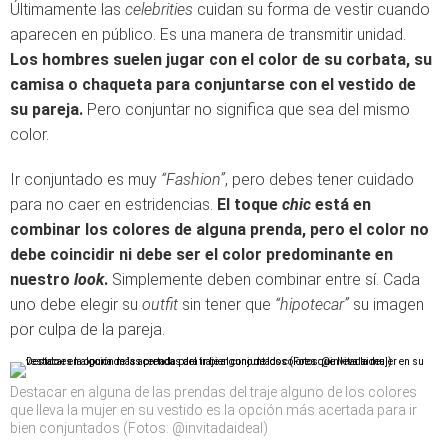
Últimamente las
celebrities
cuidan su forma de vestir cuando
aparecen en público. Es una manera de transmitir unidad.
Los hombres suelen jugar con el color de su corbata, su
camisa o chaqueta para conjuntarse con el vestido de
su pareja.
Pero conjuntar no significa que sea del mismo
color.
Ir conjuntado es muy
“Fashion”
, pero debes tener cuidado
para no caer en estridencias.
El toque
chic
está en
combinar los colores de alguna prenda, pero el color no
debe coincidir ni debe ser el color predominante en
nuestro
look
.
Simplemente deben combinar entre sí. Cada
uno debe elegir su
outfit
sin tener que
“hipotecar”
su imagen
por culpa de la pareja.
Destacar en alguna de las prendas del traje alguno de los colores
que lleva la mujer en su vestido es la opción más acertada para ir
bien conjuntados (Fotos: @invitadaideal)