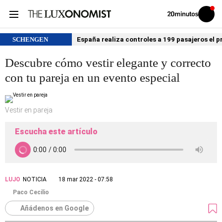
Volver
Iniciar
a
sesión
20MINUTOS.ES
SCHENGEN
España realiza controles a 199 pasajeros el p
Descubre cómo vestir elegante y correcto
con tu pareja en un evento especial
Vestir en pareja
Escucha este artículo
LUJO
NOTICIA
18 mar 2022 - 07:58
Paco Cecilio
Añádenos en Google