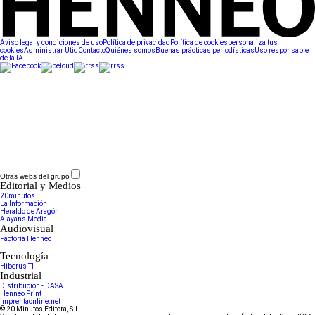
Aviso legal y condiciones de uso
Política de privacidad
Política de cookies
personaliza tus
cookies
Administrar Utiq
Contacto
Quiénes somos
Buenas prácticas periodísticas
Uso responsable
de la IA
Otras webs del grupo
Editorial y Medios
20minutos
La Información
Heraldo de Aragón
Alayans Media
Audiovisual
Factoría Henneo
Tecnología
Hiberus TI
Industrial
Distribución - DASA
Henneo Print
imprentaonline.net
© 20 Minutos Editora, S.L.