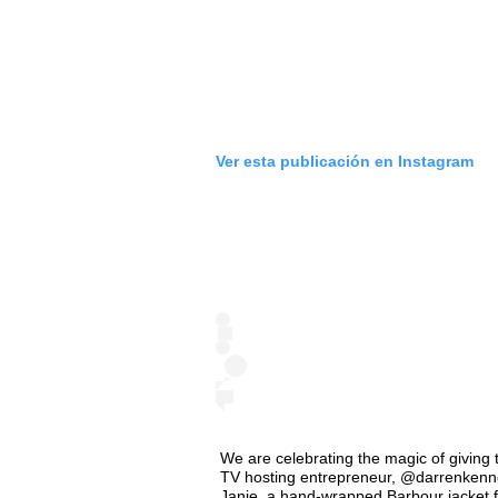
Ver esta publicación en Instagram
We are celebrating the magic of giving
TV hosting entrepreneur, @darrenkennedy
Janie, a hand-wrapped Barbour jacket for