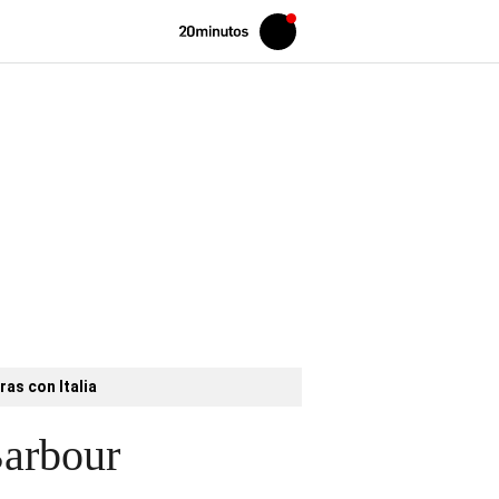
Volver
Iniciar
a
sesión
20MINUTOS.ES
ras con Italia
Barbour