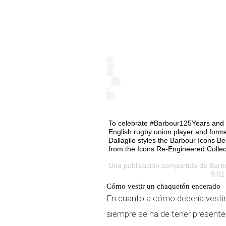
To celebrate #Barbour125Years and 
English rugby union player and form
Dallaglio styles the Barbour Icons 
from the Icons Re-Engineered Collecti
Una publicación compartida de
Barb
9:01
Cómo vestir un chaquetón encerado
En cuanto a cómo debería vesti
siempre se ha de tener present