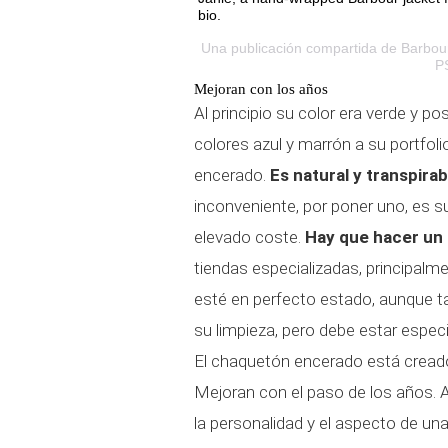
bio.
Una publicación compartida de
Barbou
P
Mejoran con los años
Al principio su color era verde y po
colores azul y marrón a su portfol
encerado.
Es natural y transpirab
inconveniente, por poner uno, es s
elevado coste.
Hay que hacer un
tiendas especializadas, principalm
esté en perfecto estado, aunque t
su limpieza, pero debe estar especia
El chaquetón encerado está cread
Mejoran con el paso de los años. Al
la personalidad y el aspecto de u