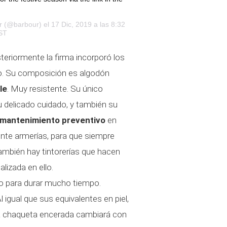
r
(@barbour) el 17 Dic, 2019 a las 8:32
ST
steriormente la firma incorporó los
io. Su composición es algodón
le
. Muy resistente. Su único
u delicado cuidado, y también su
 mantenimiento preventivo
en
ente armerías, para que siempre
ambién hay tintorerías que hacen
lizada en ello.
o para durar mucho tiempo.
 igual que sus equivalentes en piel,
na chaqueta encerada cambiará con