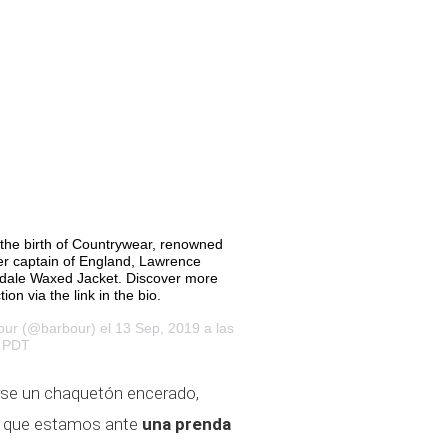
the birth of Countrywear, renowned
er captain of England, Lawrence
Bedale Waxed Jacket. Discover more
on via the link in the bio.
our
(@barbour) el 13 Sep, 2019 a las
 PDT
rse un chaquetón encerado,
e que estamos ante
una prenda