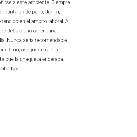
eñirse a este ambiente. Siempre
, pantalón de pana, denim,
endido en el ámbito laboral. Al
abe debajo una americana.
día. Nunca sería recomendable
or último, asegúrate que la
a que la chaqueta encerada.
m @barbour