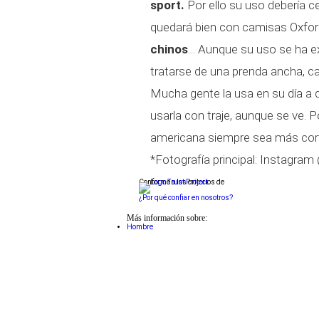
sport.
Por ello su uso debería c
quedará bien con camisas Oxford
chinos
… Aunque su uso se ha ext
tratarse de una prenda ancha, c
Mucha gente la usa en su día a 
usarla con traje, aunque se ve. P
americana siempre sea más cort
*Fotografía principal: Instagra
Conforme a los criterios de
¿Por qué confiar en nosotros?
Más información sobre:
Hombre