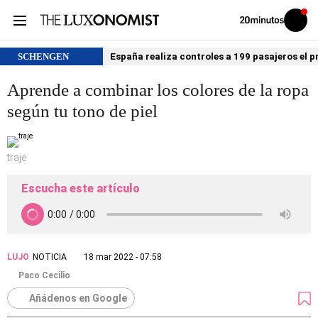
Volver
Iniciar
a
sesión
20MINUTOS.ES
SCHENGEN
España realiza controles a 199 pasajeros el p
Aprende a combinar los colores de la ropa
según tu tono de piel
traje
Escucha este artículo
LUJO
NOTICIA
18 mar 2022 - 07:58
Paco Cecilio
Añádenos en Google