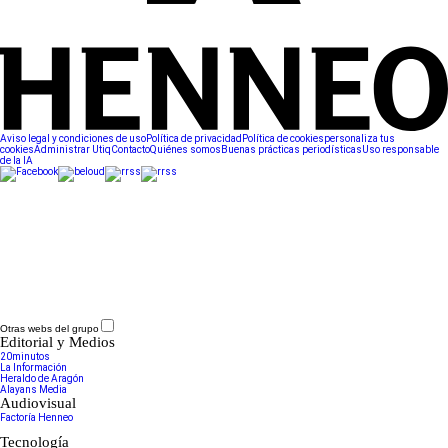
Aviso legal y condiciones de uso
Política de privacidad
Política de cookies
personaliza tus
cookies
Administrar Utiq
Contacto
Quiénes somos
Buenas prácticas periodísticas
Uso responsable
de la IA
Otras webs del grupo
Editorial y Medios
20minutos
La Información
Heraldo de Aragón
Alayans Media
Audiovisual
Factoría Henneo
Tecnología