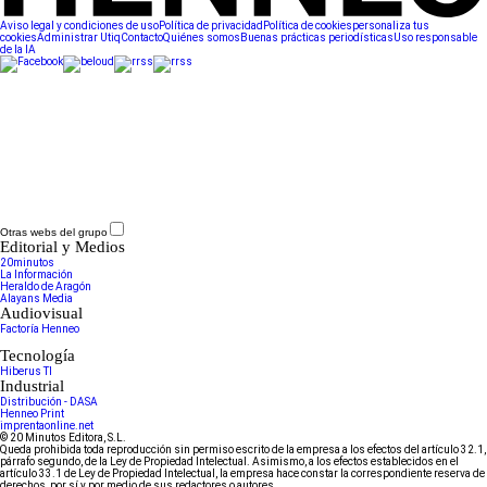
Aviso legal y condiciones de uso
Política de privacidad
Política de cookies
personaliza tus
cookies
Administrar Utiq
Contacto
Quiénes somos
Buenas prácticas periodísticas
Uso responsable
de la IA
Otras webs del grupo
Editorial y Medios
20minutos
La Información
Heraldo de Aragón
Alayans Media
Audiovisual
Factoría Henneo
Tecnología
Hiberus TI
Industrial
Distribución - DASA
Henneo Print
imprentaonline.net
© 20 Minutos Editora, S.L.
Queda prohibida toda reproducción sin permiso escrito de la empresa a los efectos del artículo 32.1,
párrafo segundo, de la Ley de Propiedad Intelectual. Asimismo, a los efectos establecidos en el
artículo 33.1 de Ley de Propiedad Intelectual, la empresa hace constar la correspondiente reserva de
derechos, por sí y por medio de sus redactores o autores.