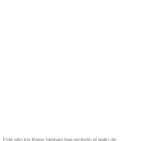
Este año los Rams también han recibido el anillo de