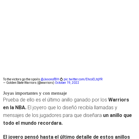
To the victors go the spoils.
@JasonofBH
💍
pic.twitter.com/EhcoELtqYR
— Golden State Warriors (@warriors)
October 19, 2022
Joyas importantes y con mensaje
Prueba de ello es el último anillo ganado por los
Warriors
en la NBA.
El joyero que lo diseñó recibía llamadas y
mensajes de los jugadores para que diseñara
un anillo que
todo el mundo recordara.
El joyero pensó hasta el último detalle de estos anillos