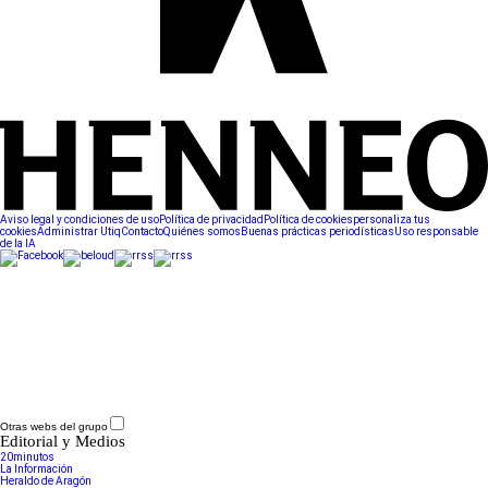
Aviso legal y condiciones de uso
Política de privacidad
Política de cookies
personaliza tus
cookies
Administrar Utiq
Contacto
Quiénes somos
Buenas prácticas periodísticas
Uso responsable
de la IA
Otras webs del grupo
Editorial y Medios
20minutos
La Información
Heraldo de Aragón