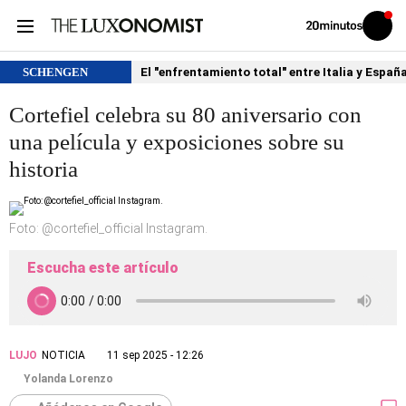
Volver
Iniciar
a
sesión
20MINUTOS.ES
SCHENGEN
El "enfrentamiento total" entre Italia y Españ
Cortefiel celebra su 80 aniversario con
una película y exposiciones sobre su
historia
Foto: @cortefiel_official Instagram.
Escucha este artículo
LUJO
NOTICIA
11 sep 2025 - 12:26
Yolanda Lorenzo