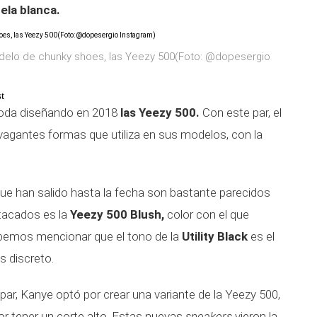
uela blanca.
delo de chunky shoes, las Yeezy 500(Foto: @dopesergio
t
moda diseñando en 2018
las Yeezy 500.
Con este par, el
vagantes formas que utiliza en sus modelos, con la
e han salido hasta la fecha son bastante parecidos
tacados es la
Yeezy 500 Blush,
color con el que
ebemos mencionar que el tono de la
Utility Black
es el
s discreto.
par, Kanye optó por crear una variante de la Yeezy 500,
or tener un corte alto. Estas nuevas
sneakers
vieron la