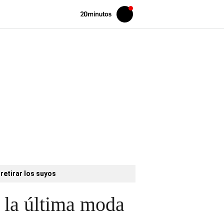
Volver
Iniciar
a
sesión
20MINUTOS.ES
retirar los suyos
, la última moda