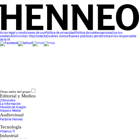
Aviso legal y condiciones de uso
Política de privacidad
Política de cookies
personaliza tus
cookies
Administrar Utiq
Contacto
Quiénes somos
Buenas prácticas periodísticas
Uso responsable
de la IA
Otras webs del grupo
Editorial y Medios
20minutos
La Información
Heraldo de Aragón
Alayans Media
Audiovisual
Factoría Henneo
Tecnología
Hiberus TI
Industrial