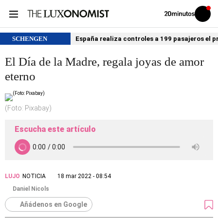
Volver
Iniciar
a
sesión
20MINUTOS.ES
SCHENGEN
España realiza controles a 199 pasajeros el p
El Día de la Madre, regala joyas de amor
eterno
(Foto: Pixabay)
Escucha este artículo
LUJO
NOTICIA
18 mar 2022 - 08:54
Daniel Nicols
Añádenos en Google