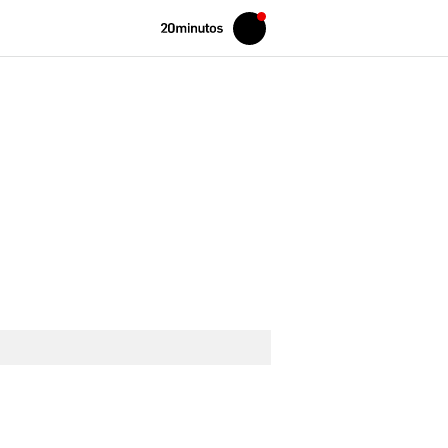
Volver
Iniciar
a
sesión
20MINUTOS.ES